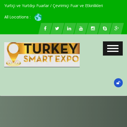
Yurtiçi ve Yurtdışı Fuarlar / Çevrimiçi Fuar ve Etkinlikleri
All Locations :