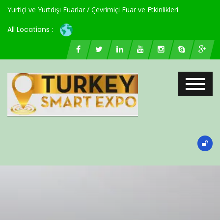
Yurtiçi ve Yurtdışı Fuarlar / Çevrimiçi Fuar ve Etkinlikleri
All Locations :