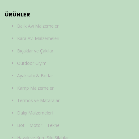
ÜRÜNLER
Balık Avı Malzemeleri
Kara Avı Malzemeleri
Bıçaklar ve Çakılar
Outdoor Giyim
Ayakkabı & Botlar
Kamp Malzemeleri
Termos ve Mataralar
Dalış Malzemeleri
Bot – Motor – Tekne
Havalı ve Kuru Sıkı Silahlar