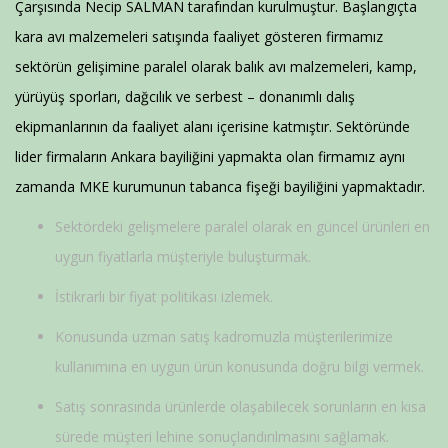
Çarşısında Necip SALMAN tarafından kurulmuştur. Başlangıçta
kara avı malzemeleri satışında faaliyet gösteren firmamız
sektörün gelişimine paralel olarak balık avı malzemeleri, kamp,
yürüyüş sporları, dağcılık ve serbest – donanımlı dalış
ekipmanlarının da faaliyet alanı içerisine katmıştır. Sektöründe
lider firmaların Ankara bayiliğini yapmakta olan firmamız aynı
zamanda MKE kurumunun tabanca fişeği bayiliğini yapmaktadır.
Sektördeki gelişmelere paralel olarak en güncel ürünleri en
uygun fiyatlarla müşteriyle buluşturmak.
İstikrarlı bir fiyat politikası izlemek.
Konusunda uzman satış kadromuzla müşterilerimize
kullanımına en uygun ürün konusunda doğru bilgi vermek.
Satış sonrasında ürünlerde olaşabilecek sorunların en kısa
sürede müşteri lehine sonuçlandırılmasını sağlamak.