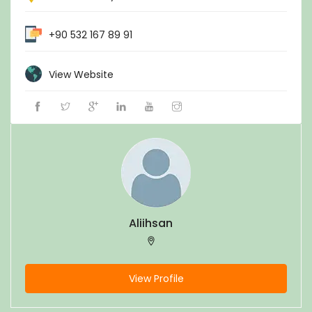
+90 532 167 89 91
View Website
Aliihsan
View Profile