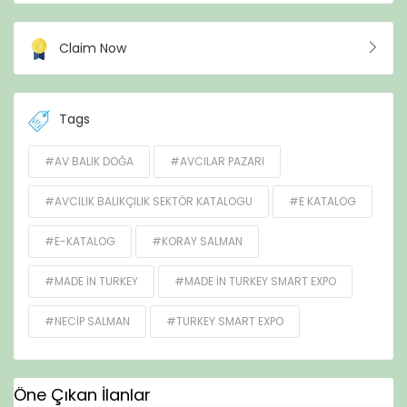
Claim Now
Tags
#AV BALIK DOĞA
#AVCILAR PAZARI
#AVCILIK BALIKÇILIK SEKTÖR KATALOGU
#E KATALOG
#E-KATALOG
#KORAY SALMAN
#MADE IN TURKEY
#MADE IN TURKEY SMART EXPO
#NECIP SALMAN
#TURKEY SMART EXPO
Öne Çıkan İlanlar