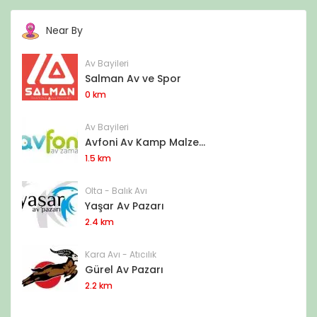
Near By
Av Bayileri
Salman Av ve Spor
0 km
Av Bayileri
Avfoni Av Kamp Malze...
1.5 km
Olta - Balık Avı
Yaşar Av Pazarı
2.4 km
Kara Avı - Atıcılık
Gürel Av Pazarı
2.2 km