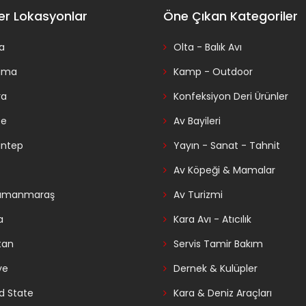
er Lokasyonlar
Öne Çıkan Kategoriler
a
Olta - Balık Avı
ama
Kamp - Outdoor
ra
Konfeksiyon Deri Ürünler
ce
Av Bayileri
antep
Yayın - Sanat - Tahnit
Av Köpeği & Mamalar
amanmaraş
Av Turizmi
a
Kara Avı - Atıcılık
tan
Servis Tamir Bakım
ye
Dernek & Kulüpler
d State
Kara & Deniz Araçları