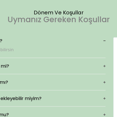
Dönem Ve Koşullar
Uymanız Gereken Koşullar
?
bilirsin
r mi?
 mı?
 ekleyebilir miyim?
 mu?