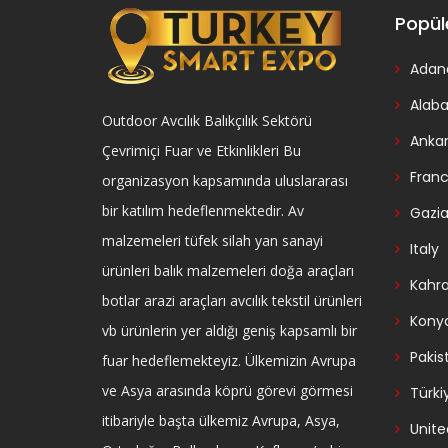
Popül
Adan
Alab
Outdoor Avcılık Balıkçılık Sektörü
Anka
Çevrimiçi Fuar ve Etkinlikleri Bu
Fran
organizasyon kapsamında uluslararası
bir katılım hedeflenmektedir. Av
Gazi
malzemeleri tüfek silah yan sanayi
Italy
ürünleri balık malzemeleri doğa araçları
Kahr
botlar arazi araçları avcılık tekstil ürünleri
Kony
vb ürünlerin yer aldığı geniş kapsamlı bir
Pakis
fuar hedeflemekteyiz. Ülkemizin Avrupa
ve Asya arasında köprü görevi görmesi
Türki
itibariyle başta ülkemiz Avrupa, Asya,
Unite