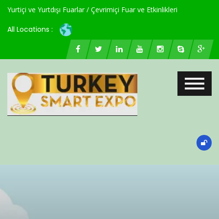
Yurtiçi ve Yurtdışı Fuarlar / Çevrimiçi Fuar ve Etkinlikleri
All Locations :