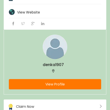
View Website
denka1907
View Profile
Claim Now