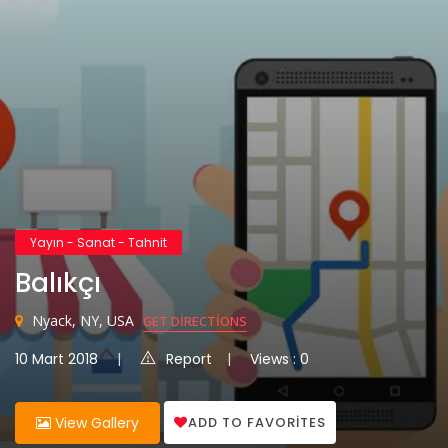
Yayın - Sanat - Tahnit
Balıkçı
Nyack, NY, USA
GET DIRECTIONS
10 Mart 2018
Report
Views : 0
ADD TO FAVORITES
View Gallery