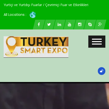
Yurtiçi ve Yurtdışı Fuarlar / Çevrimiçi Fuar ve Etkinlikleri
All Locations :