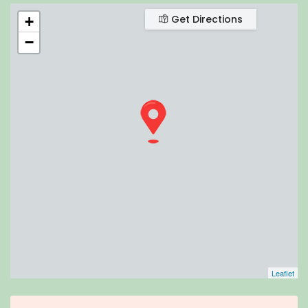
Get Directions
+
−
Leaflet