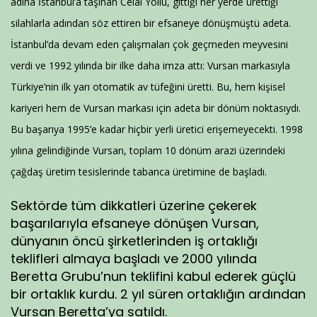
adına İstanbul’a taşınan Celal Yollu, gittiği her yerde ürettiği
silahlarla adından söz ettiren bir efsaneye dönüşmüştü adeta.
İstanbul’da devam eden çalışmaları çok geçmeden meyvesini
verdi ve 1992 yılında bir ilke daha imza attı: Vursan markasıyla
Türkiye’nin ilk yarı otomatik av tüfeğini üretti. Bu, hem kişisel
kariyeri hem de Vursan markası için adeta bir dönüm noktasıydı.
Bu başarıya 1995’e kadar hiçbir yerli üretici erişemeyecekti. 1998
yılına gelindiğinde Vursan, toplam 10 dönüm arazi üzerindeki
çağdaş üretim tesislerinde tabanca üretimine de başladı.
Sektörde tüm dikkatleri üzerine çekerek
başarılarıyla efsaneye dönüşen Vursan,
dünyanın öncü şirketlerinden iş ortaklığı
teklifleri almaya başladı ve 2000 yılında
Beretta Grubu’nun teklifini kabul ederek güçlü
bir ortaklık kurdu. 2 yıl süren ortaklığın ardından
Vursan Beretta’ya satıldı.