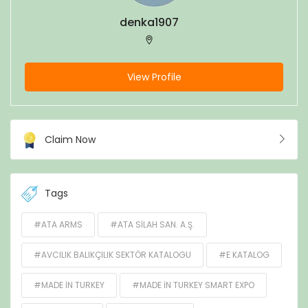
denka1907
View Profile
Claim Now
Tags
#ATA ARMS
#ATA SILAH SAN. A.Ş.
#AVCILIK BALIKÇILIK SEKTÖR KATALOGU
#E KATALOG
#MADE IN TURKEY
#MADE IN TURKEY SMART EXPO