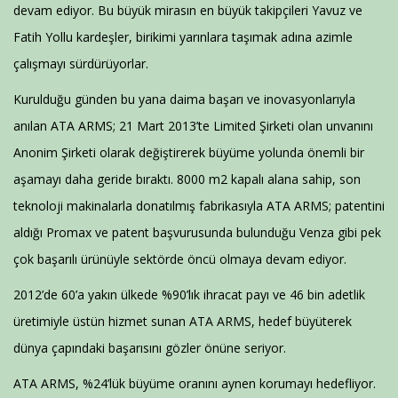
devam ediyor. Bu büyük mirasın en büyük takipçileri Yavuz ve
Fatih Yollu kardeşler, birikimi yarınlara taşımak adına azimle
çalışmayı sürdürüyorlar.
Kurulduğu günden bu yana daima başarı ve inovasyonlarıyla
anılan ATA ARMS; 21 Mart 2013’te Limited Şirketi olan unvanını
Anonim Şirketi olarak değiştirerek büyüme yolunda önemli bir
aşamayı daha geride bıraktı. 8000 m2 kapalı alana sahip, son
teknoloji makinalarla donatılmış fabrikasıyla ATA ARMS; patentini
aldığı Promax ve patent başvurusunda bulunduğu Venza gibi pek
çok başarılı ürünüyle sektörde öncü olmaya devam ediyor.
2012’de 60’a yakın ülkede %90’lık ihracat payı ve 46 bin adetlik
üretimiyle üstün hizmet sunan ATA ARMS, hedef büyüterek
dünya çapındaki başarısını gözler önüne seriyor.
ATA ARMS, %24’lük büyüme oranını aynen korumayı hedefliyor.