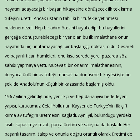
hayatını adayacağı bir başarı hikayesine dönüşecek ilk tek kırma
tüfeğini üretti. Ancak ustanın tabii ki bir tüfekle yetinmesi
beklenemezdi. Hep bir adım ötesini hayal edip, bu hayallerini
gerçeğe dönüştürebileceği bir yer olan bu ilk imalathane onun
hayatında hiç unutamayacağı bir başlangıç noktası oldu. Cesareti
ve başarılı ticari hamleleri, onu kısa sürede yerel pazarda söz
sahibi yapmaya yetti. Mütevazi bir onarım imalathanesinin,
dünyaca ünlü bir av tüfeği markasına dönüşme hikayesi işte bu
şekilde Anadolu’nun küçük bir kazasında başlamış oldu.
1967 yılına gelindiğinde, yenilikçi ve hep daha iyiyi hedefleyen
yapısı, kurucumuz Celal Yollu’nun Kayseri’de Türkiye’nin ilk çift
kırma av tüfeğini üretmesini sağladı. Aynı yıl, bulunduğu yerdeki
kısıtlı kapasiteye tezat, parça üretim ve satışına da başladı. Her
başarılı tasarım, talep ve onunla doğru orantılı olarak üretimi de