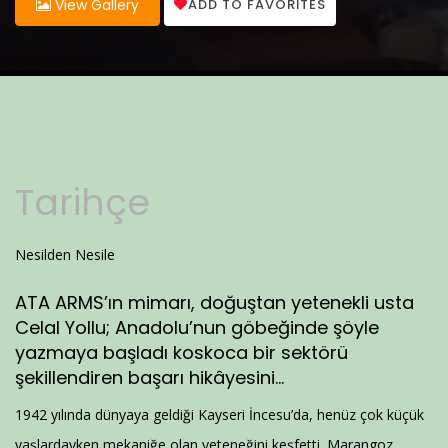
ADD TO FAVORITES
View Gallery
Tarihçe
Nesilden Nesile
ATA ARMS’ın mimarı, doğuştan yetenekli usta
Celal Yollu; Anadolu’nun göbeğinde şöyle
yazmaya başladı koskoca bir sektörü
şekillendiren başarı hikâyesini…
1942 yılında dünyaya geldiği Kayseri İncesu’da, henüz çok küçük
yaşlardayken mekaniğe olan yeteneğini keşfetti. Marangoz