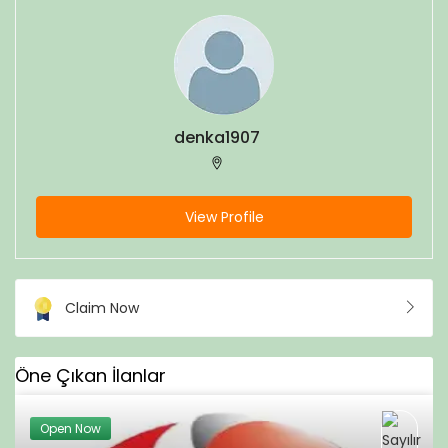
denka1907
View Profile
Claim Now
Öne Çıkan İlanlar
Open Now