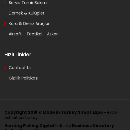
Servis Tamir Bakım
Dernek & Kulüpler
Kara & Deniz Araçları
Airsoft - Tactikal - Askeri
Hızlı Linkler
Contact Us
Gizlilik Politikası
Copyright 2018 ©
Made in Turkey Smart Expo -
expo
exhibition turkey
Hunting Fishing Digital
Industry
Business Directory