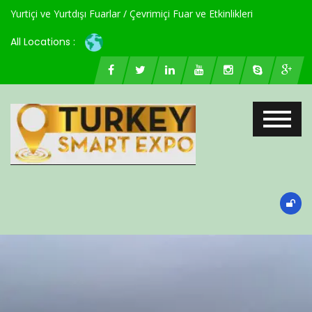
Yurtiçi ve Yurtdışı Fuarlar / Çevrimiçi Fuar ve Etkinlikleri
All Locations :