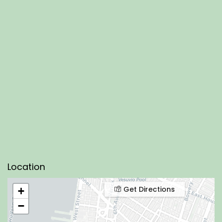
Location
Get Directions
+
−