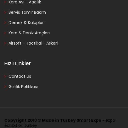
Kara Avı - Atıcılık
Servis Tamir Bakım
Dernek & Kulüpler
Kara & Deniz Araçları
Airsoft - Tactikal - Askeri
Hızlı Linkler
Contact Us
Gizlilik Politikası
Copyright 2018 ©
Made in Turkey Smart Expo -
expo
exhibition turkey