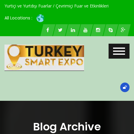
Yurtiçi ve Yurtdışı Fuarlar / Çevrimiçi Fuar ve Etkinlikleri
All Locations :
Blog Archive