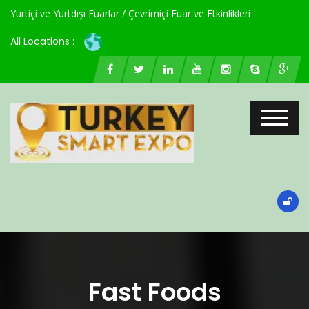
Yurtiçi ve Yurtdışı Fuarlar / Çevrimiçi Fuar ve Etkinlikleri
All Locations :
Fast Foods