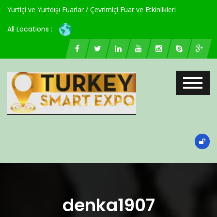
Yurtiçi ve Yurtdışı Fuarlar / Çevrimiçi Fuar ve Etkinlikleri
All Locations :
denka1907