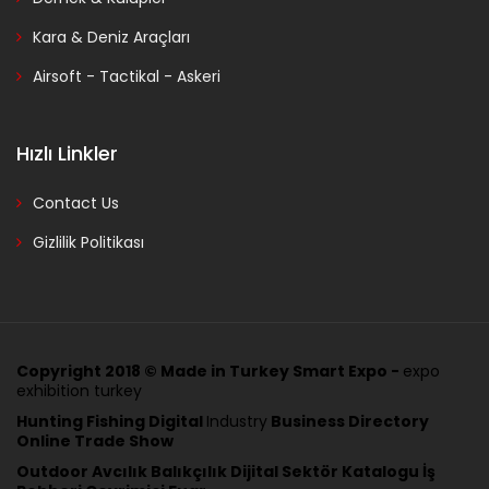
Kara & Deniz Araçları
Airsoft - Tactikal - Askeri
Hızlı Linkler
Contact Us
Gizlilik Politikası
Copyright 2018 ©
Made in Turkey Smart Expo -
expo
exhibition turkey
Hunting Fishing Digital
Industry
Business Directory
Online Trade Show
Outdoor Avcılık Balıkçılık Dijital Sektör Katalogu İş