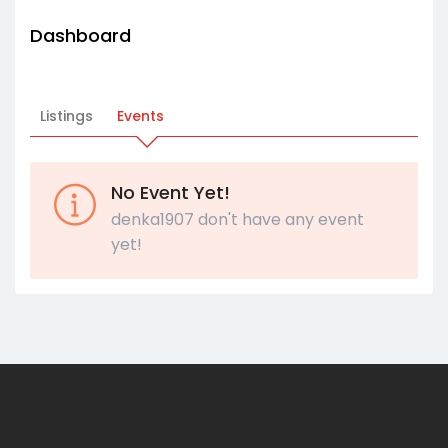
Dashboard
Listings
Events
No Event Yet!
denka1907 don't have any event
yet!